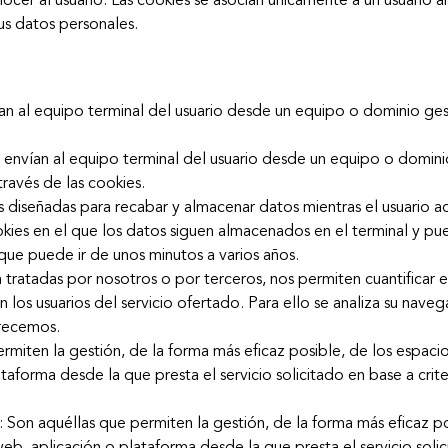
nocer al usuario. Las cookies se asocian únicamente a un usuario
us datos personales.
ían al equipo terminal del usuario desde un equipo o dominio ge
e envían al equipo terminal del usuario desde un equipo o domini
ravés de las cookies.
 diseñadas para recabar y almacenar datos mientras el usuario 
okies en el que los datos siguen almacenados en el terminal y p
que puede ir de unos minutos a varios años.
 tratadas por nosotros o por terceros, nos permiten cuantificar el
cen los usuarios del servicio ofertado. Para ello se analiza su nav
frecemos.
rmiten la gestión, de la forma más eficaz posible, de los espacios
taforma desde la que presta el servicio solicitado en base a cri
: Son aquéllas que permiten la gestión, de la forma más eficaz po