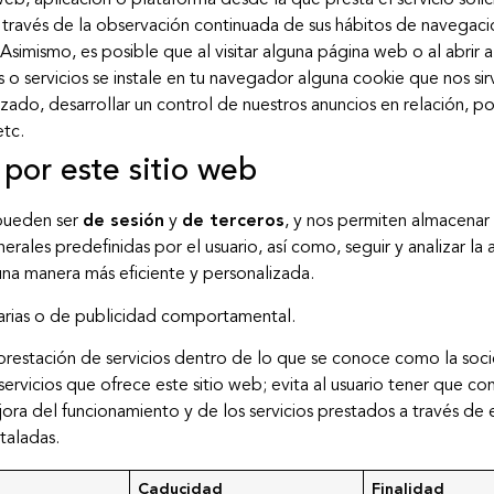
web, aplicación o plataforma desde la que presta el servicio sol
ravés de la observación continuada de sus hábitos de navegación
 Asimismo, es posible que al visitar alguna página web o al abrir
o servicios se instale en tu navegador alguna cookie que nos si
zado, desarrollar un control de nuestros anuncios en relación, 
etc.
 por este sitio web
ueden ser
de sesión
y
de terceros
, y nos permiten almacenar 
erales predefinidas por el usuario, así como, seguir y analizar la
 una manera más eficiente y personalizada.
itarias o de publicidad comportamental.
a prestación de servicios dentro de lo que se conoce como la soci
servicios que ofrece este sitio web; evita al usuario tener que con
ra del funcionamiento y de los servicios prestados a través de es
taladas.
Caducidad
Finalidad