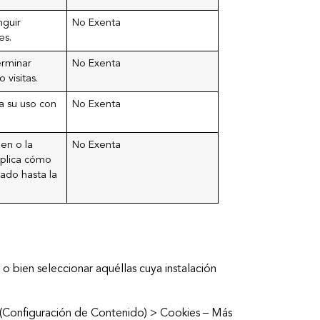
nguir
No Exenta
es.
erminar
No Exenta
 visitas.
a su uso con
No Exenta
en o la
No Exenta
plica cómo
gado hasta la
bien seleccionar aquéllas cuya instalación
 (Configuración de Contenido) > Cookies – Más