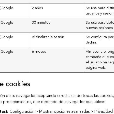
 (Google
2 años
Se usa para disti
usuarios y sesion
 (Google
30 minutos
Se usa para det
nuevas sesiones o
 (Google
Al finalizar la sesión
Se configura par
Urchin.
 (Google
6 meses
Almacena el orig
campaña que ex
el usuario ha lle
página web.
e cookies
n de su navegador aceptando o rechazando todas las cookies, o 
tes procedimientos, que depende del navegador que utilice:
tas):
Configuración > Mostrar opciones avanzadas > Privacidad