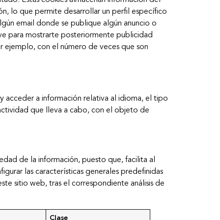
icitado. Estas cookies almacenan información del
, lo que permite desarrollar un perfil específico
 algún email donde se publique algún anuncio o
rve para mostrarte posteriormente publicidad
por ejemplo, con el número de veces que son
y acceder a información relativa al idioma, el tipo
 actividad que lleva a cabo, con el objeto de
edad de la información, puesto que, facilita al
figurar las características generales predefinidas
te sitio web, tras el correspondiente análisis de
Clase